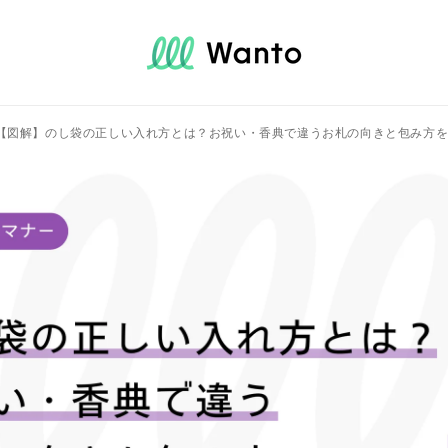
【図解】のし袋の正しい入れ方とは？お祝い・香典で違うお札の向きと包み方