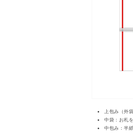
上包み（外
中袋：お札
中包み：半