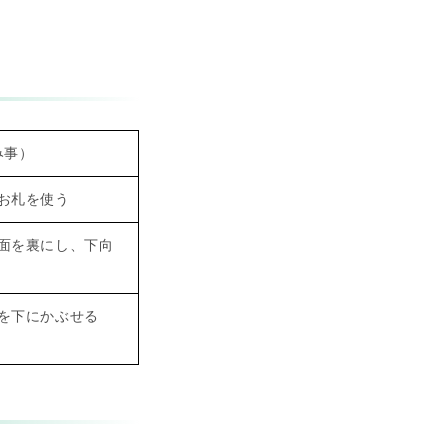
み事）
お札を使う
面を裏にし、下向
を下にかぶせる