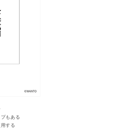
分
イプもある
使用する