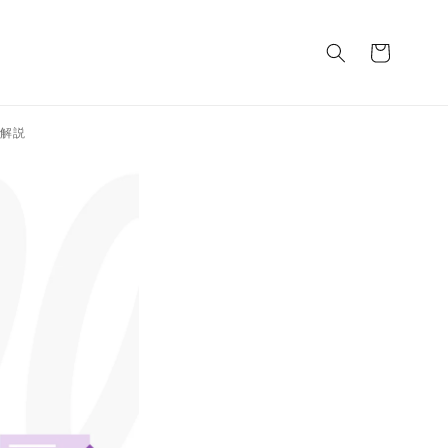
カ
ー
ト
を解説