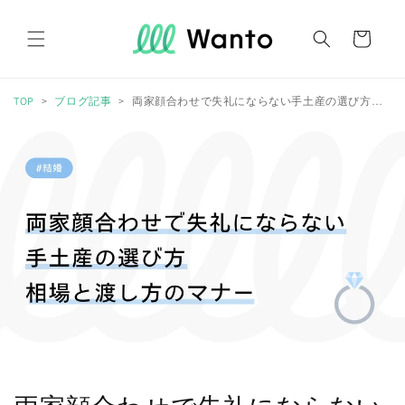
コンテ
カ
ンツに
進む
ー
ト
TOP
ブログ記事
両家顔合わせで失礼にならない手土産の選び方｜相場と渡し方のマナーを解説