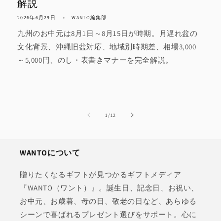
解説
2026年6月29日
WANTO編集部
九州のお中元は8月1日～8月15日が時期。月遅れ盆の
文化背景、沖縄旧盆対応、地域別時期差、相場3,000
～5,000円、のし・表書きマナーを完全解説。
の
1
/
12
WANTOについて
贈りたくなるギフトが見つかるギフトメディア
『WANTO（ワント）』。誕生日、記念日、お祝い、
お中元、お歳暮、母の日、敬老の日など、あらゆる
シーンで喜ばれるプレゼント選びをサポート。心に