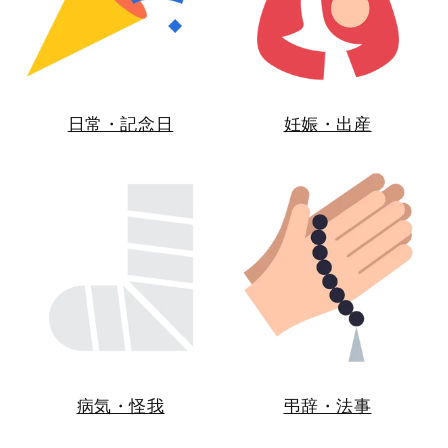
日常・記念日
妊娠・出産
病気・怪我
弔辞・法事