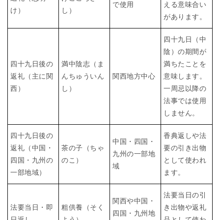
で使用
える意味合い
け）
し）
があります。
四十九日（中
陰）の期間が
四十九日後の
満中陰志（ま
満ちたことを
返礼（主に関
んちゅういん
関西地方中心
意味します。
西）
し）
一周忌以降の
法事では使用
しません。
四十九日後の
香典返しや法
中国・四国・
返礼（中国・
茶の子（ちゃ
要の引き出物
九州の一部地
四国・九州の
のこ）
として使われ
域
一部地域）
ます。
法要当日の引
関西や中国・
法要当日・即
粗供養（そく
き出物や返礼
四国・九州地
日返し
よう）
品として使わ