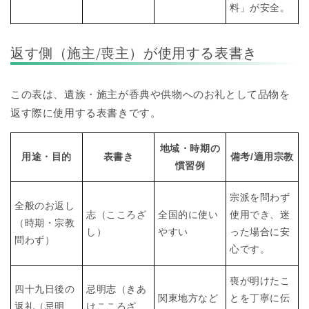
料」が安全。
返す側（施主/喪主）が使用する表書き
この表は、遺族・施主が香典や供物へのお礼として品物を
返す際に使用する表書きです。
地域・時期の
用途・目的
表書き
備考/適用宗教
慣習例
宗派を問わず
全般のお返し
志（こころざ
全国的に使い
使用でき、迷
（時期・宗教
し）
やすい
った場合に安
問わず）
心です。
喪が明けたこ
四十九日後の
忌明志（きあ
関東地方など
とを丁寧に伝
返礼（忌明
けこころざ