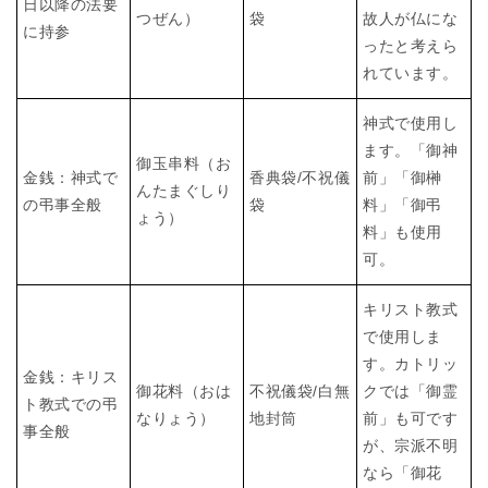
日以降の法要
つぜん）
袋
故人が仏にな
に持参
ったと考えら
れています。
神式で使用し
ます。「御神
御玉串料（お
金銭：神式で
香典袋/不祝儀
前」「御榊
んたまぐしり
の弔事全般
袋
料」「御弔
ょう）
料」も使用
可。
キリスト教式
で使用しま
す。カトリッ
金銭：キリス
御花料（おは
不祝儀袋/白無
クでは「御霊
ト教式での弔
なりょう）
地封筒
前」も可です
事全般
が、宗派不明
なら「御花