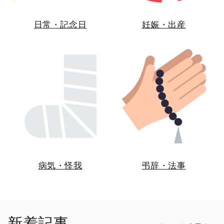
日常・記念日
妊娠・出産
病気・怪我
弔辞・法事
新着記事