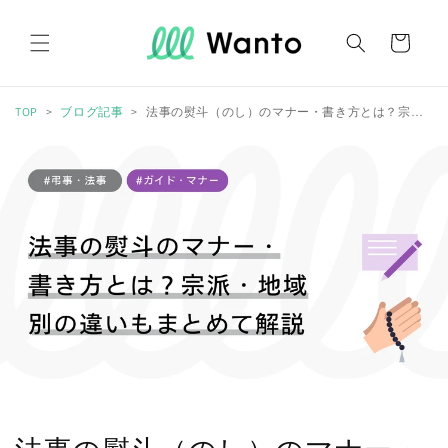
コンテ
カ
ンツに
進む
ー
ト
TOP
ブログ記事
法事の熨斗（のし）のマナー・書き方とは？宗派・地域別の違いもまとめて解説