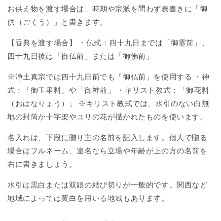
お供え物を渡す場合は、時期や宗派を問わず表書きに「御
供（ごくう）」と書きます。
【香典を渡す場合】 ・仏式：四十九日までは「御霊前」、
四十九日後は「御仏前」または「御佛前」
※浄土真宗では四十九日前でも「御仏前」を使用する ・神
式：「御玉串料」や「御神前」 ・キリスト教式：「御花料
（おはなりょう）」 ※キリスト教式では、水引のない白無
地の封筒か十字架やユリの花が描かれたものを使います。
名入れは、下段に贈り主の名前を記入します。個人で贈る
場合はフルネーム、連名なら立場や年齢が上の方の名前を
右に書きましょう。
水引は黒白または双銀の結び切りが一般的です。関西など
地域によっては黄白を用いる地域もあります。