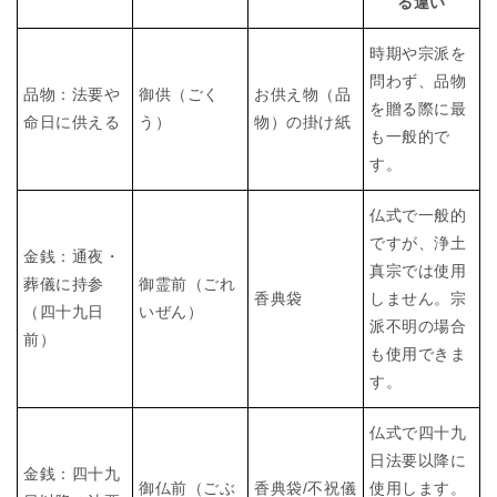
る違い
時期や宗派を
問わず、品物
品物：法要や
御供（ごく
お供え物（品
を贈る際に最
命日に供える
う）
物）の掛け紙
も一般的で
す。
仏式で一般的
ですが、浄土
金銭：通夜・
真宗では使用
葬儀に持参
御霊前（ごれ
香典袋
しません。宗
（四十九日
いぜん）
派不明の場合
前）
も使用できま
す。
仏式で四十九
日法要以降に
金銭：四十九
御仏前（ごぶ
香典袋/不祝儀
使用します。