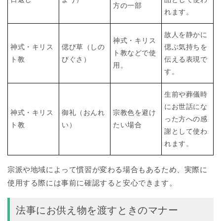
方の一部
れます。
故人を静かに
神式・キリス
神式・キリス
偲び草（しの
偲ぶ気持ちを
ト教などで使
ト教
びぐさ）
伝える表現で
用。
す。
生前や葬儀時
にお世話にな
神式・キリス
御礼（おんれ
宗教色を避け
った方への感
ト教
い）
たい場合
謝として使わ
れます。
宗派や地域によって慣習が変わる場合もあるため、実際に
使用する際には事前に確認すると安心できます。
法事にお供え物を渡すときのマナー