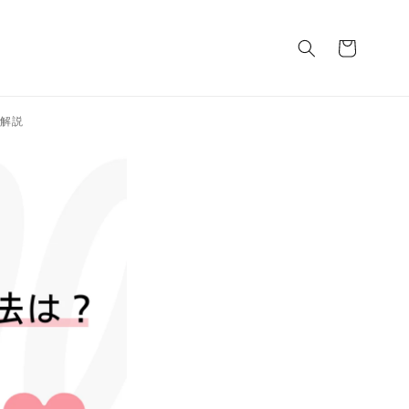
カ
ー
ト
を解説