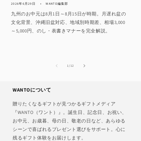
2026年6月29日
WANTO編集部
九州のお中元は8月1日～8月15日が時期。月遅れ盆の
文化背景、沖縄旧盆対応、地域別時期差、相場3,000
～5,000円、のし・表書きマナーを完全解説。
の
1
/
12
WANTOについて
贈りたくなるギフトが見つかるギフトメディア
『WANTO（ワント）』。誕生日、記念日、お祝い、
お中元、お歳暮、母の日、敬老の日など、あらゆる
シーンで喜ばれるプレゼント選びをサポート。心に
残るギフト体験をお届けします。