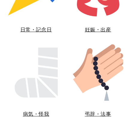
日常・記念日
妊娠・出産
病気・怪我
弔辞・法事