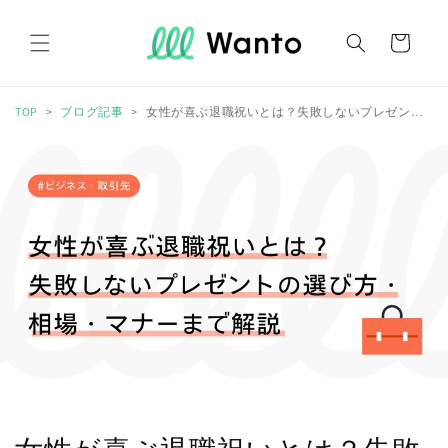
コンテ
カ
ンツに
進む
ー
ト
TOP
ブログ記事
女性が喜ぶ退職祝いとは？失敗しないプレゼントの選び方・相場・マナーまで解説