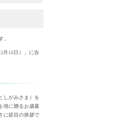
す。
月13日）」に合
としがみさま）を
を境に贈るお歳暮
さに節目の挨拶で