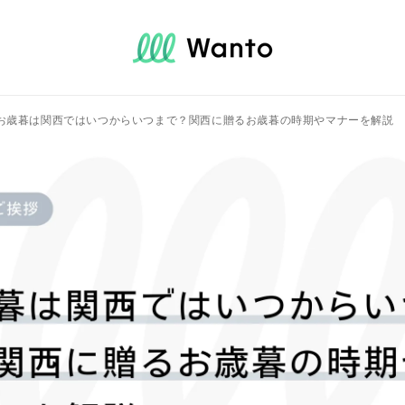
お歳暮は関西ではいつからいつまで？関西に贈るお歳暮の時期やマナーを解説