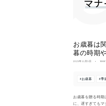
お歳暮は
暮の時期
2025年11月5日
WA
#
お歳暮
#
季
お歳暮を贈る時期
に、遅すぎてもマ