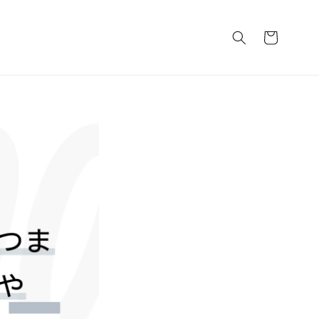
カ
ー
ト