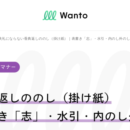
失礼にならない香典返しののし（掛け紙）｜表書き「志」・水引・内のし外の