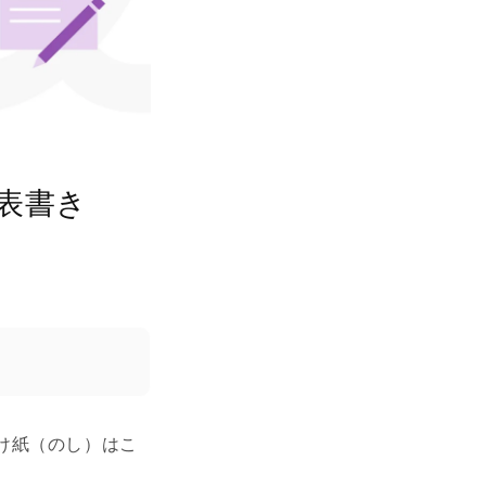
表書き
け紙（のし）はこ