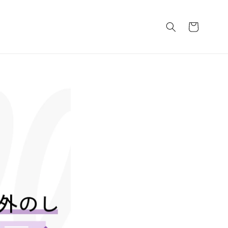
カ
ー
ト
し