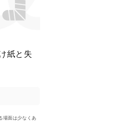
け紙と失
る場面は少なくあ