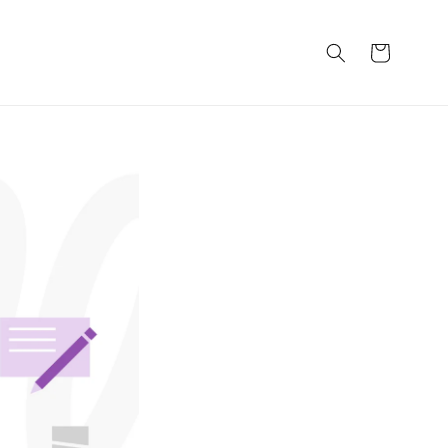
カ
ー
ト
説