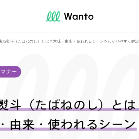
束ね熨斗（たばねのし）とは？意味・由来・使われるシーンをわかりやすく解