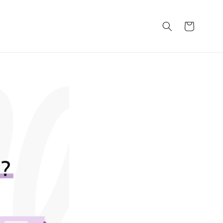
カ
ー
ト
説