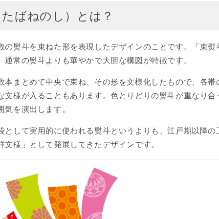
（たばねのし）とは？
数の熨斗を束ねた形を表現したデザインのことです。「束熨
、通常の熨斗よりも華やかで大胆な構図が特徴です。
数本まとめて中央で束ね、その形を文様化したもので、各帯
な文様が入ることもあります。色とりどりの熨斗が重なり合
囲気を演出します。
袋として実用的に使われる熨斗というよりも、江戸期以降の
祥文様」として発展してきたデザインです。