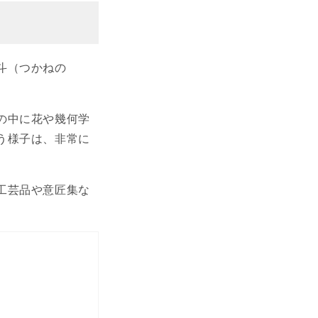
斗（つかねの
の中に花や幾何学
う様子は、非常に
工芸品や意匠集な