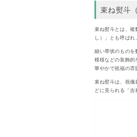
束ね熨斗
束ね熨斗とは、複
し）」とも呼ばれ
細い帯状のものを
模様などの装飾的
華やかで祝福の雰
束ね熨斗は、祝儀
どに見られる「吉