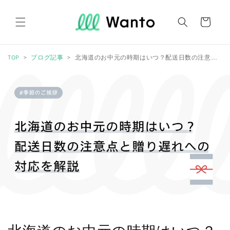
コンテ
カ
ンツに
進む
ー
ト
TOP
ブログ記事
北海道のお中元の時期はいつ？配送日数の注意点と贈り遅れへの対応を解説