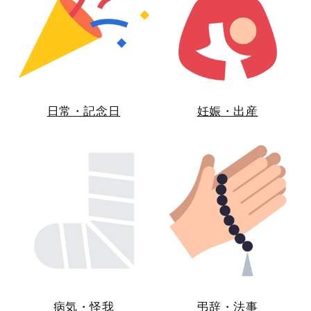
日常・記念日
妊娠・出産
病気・怪我
弔辞・法事