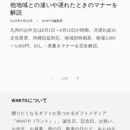
他地域との違いや遅れたときのマナーを
解説
2026年6月29日
WANTO編集部
九州のお中元は8月1日～8月15日が時期。月遅れ盆の
文化背景、沖縄旧盆対応、地域別時期差、相場3,000
～5,000円、のし・表書きマナーを完全解説。
の
1
/
12
WANTOについて
贈りたくなるギフトが見つかるギフトメディア
『WANTO（ワント）』。誕生日、記念日、お祝い、
お中元、お歳暮、母の日、敬老の日など、あらゆる