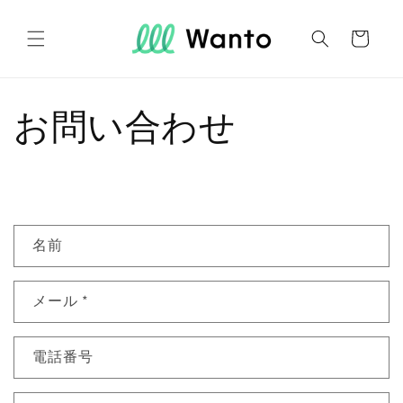
コンテ
カ
ンツに
進む
ー
ト
お問い合わせ
お
名前
問
い
メール
*
合
わ
せ
電話番号
フ
ォ